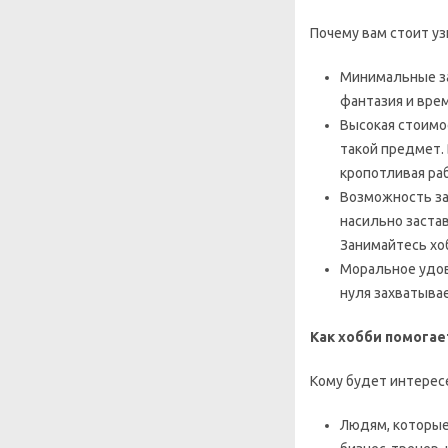
Почему вам стоит уз
Минимальные за
фантазия и вре
Высокая стоимо
такой предмет. 
кропотливая ра
Возможность з
насильно застав
Занимайтесь хоб
Моральное удов
нуля захватывае
Как хобби помогае
Кому будет интересе
Людям, которые