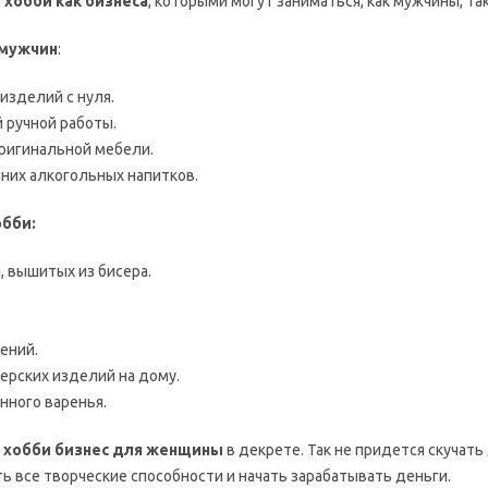
 хобби как бизнеса
, которыми могут заниматься, как мужчины, та
 мужчин
:
изделий с нуля.
 ручной работы.
ригинальной мебели.
их алкогольных напитков.
обби:
, вышитых из бисера.
ений.
ерских изделий на дому.
ного варенья.
о
хобби бизнес для женщины
в декрете. Так не придется скучать
 все творческие способности и начать зарабатывать деньги.