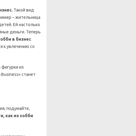
изнес.
Такой вид
пример – жительница
детей. Ей настолько
йные деньги. Теперь
обби в бизнес
я к увлечению со
 фигурки из
P-Business» станет
ия, подумайте,
и, как из хобби