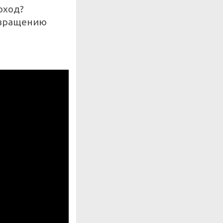
оход?
евращению