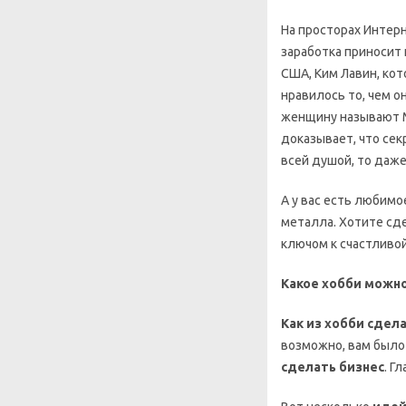
На просторах Интер
заработка приносит 
США, Ким Лавин, кот
нравилось то, чем о
женщину называют 
доказывает, что сек
всей душой, то даж
А у вас есть любим
металла. Хотите сд
ключом к счастливо
Какое хобби можно
Как из хобби сдел
возможно, вам было
сделать бизнес
. Г