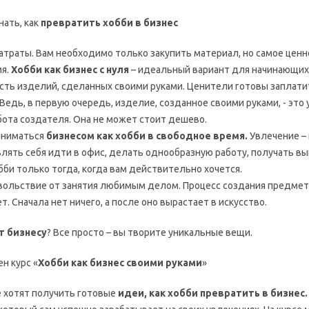
нать, как
превратить хобби в бизнес
траты. Вам необходимо только закупить материал, но самое ценн
мя.
Хобби как бизнес с нуля
– идеальный вариант для начинающих
сть изделий, сделанных своими руками. Ценители готовы заплати
Ведь, в первую очередь, изделие, созданное своими руками, - это
бота создателя. Она не может стоит дешево.
аниматься
бизнесом как хобби в свободное время.
Увлечение – 
лять себя идти в офис, делать однообразную работу, получать вы
би только тогда, когда вам действительно хочется.
ольствие от занятия любимым делом. Процесс создания предмет
т. Сначала нет ничего, а после оно вырастает в искусство.
т бизнесу
? Все просто – вы творите уникальные вещи.
н курс «
Хобби как бизнес своими руками
»
 хотят получить готовые
идеи, как хобби превратить в бизнес