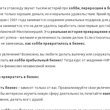
нета отовсюду звучат тысячи историй про
хобби, переросшее в б
не только хорошие деньги, но и моральное удовольствие. Яркий 
орая с 2001 года занимается созданием уникальных подарков для 
на занимается, что на деле удалось заработать свои первые досто
Мамочкой-Миллионершей. Эта
реальная история превращения х
рет успеха – желание и увлеченность своим делом. Если относитьс
е не замечаешь,
как хобби превратилось в бизнес.
ое увлечение? Возможно, вы любите делать выпечку или сооружать
елать
из хобби прибыльный бизнес
? Тогда курс от академии «VI
й и финансово независимой жизни.
 превратить в бизнес
ать бизнес
– зависит только от вас. Проанализируйте свои увлечен
 бы интересно изучить новую сферу деятельности, почитайте
книг
лавное, делать все с душой.