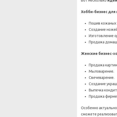
Вот несколько
идей
Хобби-бизнес для
Пошив кожаных 
Создание ножей
Изготовление о
Продажа домашн
Женские бизнес-х
Продажа картин
Мыловарение.
Свечеварение.
Создание украш
Выпечка кондит
Продажа фирмен
Особенно актуальн
сможете реализовать